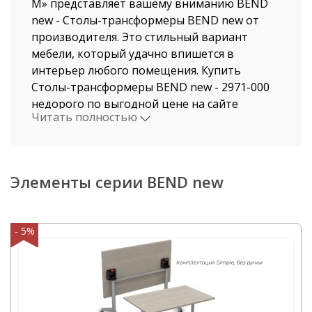
М» представляет вашему вниманию BEND
new - Столы-трансформеры BEND new от
производителя. Это стильный вариант
мебели, который удачно впишется в
интерьер любого помещения. Купить
Столы-трансформеры BEND new - 2971-000
недорого по выгодной цене на сайте
Читать полностью
нашего магазина, можно не выходя из дома.
Мы давно работаем в этой индустрии,
поэтому нашими клиентами становятся, как
рядовые покупатели, так и крупные
Элементы серии BEND new
компании.
Стоимость Столы-трансформеры BEND new
- 5%
и быстрая доставка от нашего магазина
поразит даже самых привередливых
покупателей. Доставка осуществляется по
Казани и Республике Татарстан
автотранспортом компании ООО "Офисная