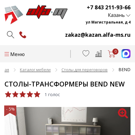
+7 843 211-93-66
Казань
ул Магистральная, д 4
zakaz@kazan.alfa-ms.ru
0
Меню
BEND
авная
Каталог мебели
Столы для переговоров
СТОЛЫ-ТРАНСФОРМЕРЫ BEND NEW
1 голос
- 5%